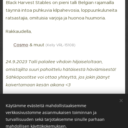
Black Harvest Stables on pieni talli Belgian rajamailla
täynnä intoa puhkuvia kilpahevosia, loppuunkuluneita
ratsastajia, omituisia varjoja ja huonoa huumoria.
Rakkaudella,
💕
Cosmo
& muut
(Kelly VRL-1510
8)
24.9.2023 Talli palailee vihdoin hiljaiseloltaan,
omistajilta suuri pahoittelu hätäisestä häviämisestä!
Sähköpostitse voi ottaa yhteyttä, jos jokin jäänyt
kaivertamaan kesän aikana <3
Käytämme evästeitä mahdollistaaksemme
verkkosivustomme asianmukaisen toiminnan ja
turvallisuuden sekä tarjotaksemme sinulle parhaan
mahdollisen käyttökokemuksen.