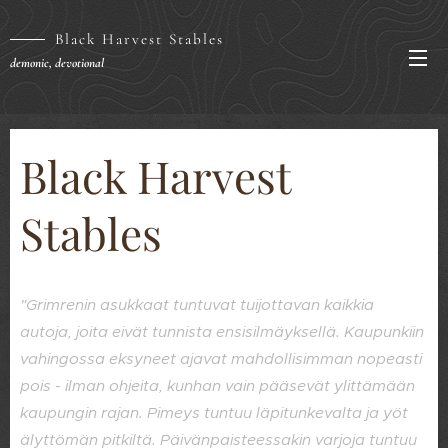
Black Harvest Stables
demonic, devotional
Black Harvest
Stables
"Grimrenin asukkaat tuntuvat tuijottavan kaikkia
autoja, joita eivät tunnista ensisilmäyksellä. Kaupunkiin
vahingossa eksyneet ajavat mahdollisimman nopeasti
pois - ilman ohjeita, kunhan vain pääsevät ylittämään
kaupungin rajan. Pimeys tuntuu läpitunkevalta ja yöt
älyttömän pitkiltä. Päivänpaisteessakin varjoja tuntuu