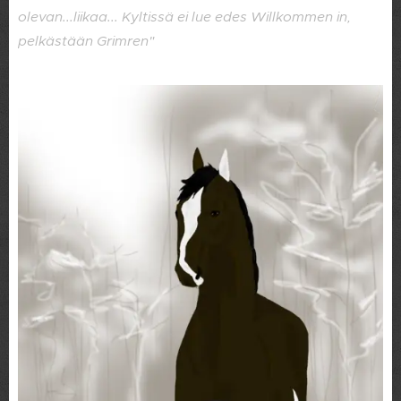
olevan...liikaa... Kyltissä ei lue edes Willkommen in,
pelkästään Grimren"